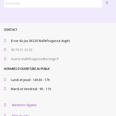
CONTACT
8 rue du Jas 04230 Mallefougasse-Augès
09 79 31 33 20
mairie.mallefougasse@orange.fr
HORAIRES D'OUVERTURE AU PUBLIC
Lundi et Jeudi : 14h30 - 17h
Mardi et Vendredi : 9h - 11h
Mentions légales
Plan du site